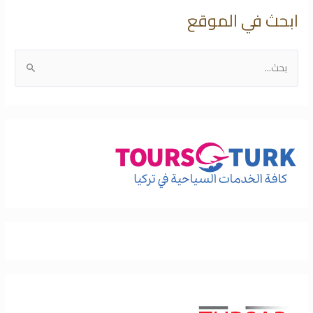
ابحث في الموقع
ا
ل
ب
ح
ث
ع
ن
: