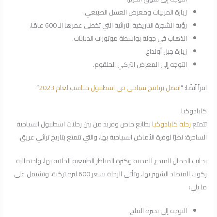
زيارة المربيات ومعرض العسل الطبيعي.
رؤية الشجرة التاريخية التراثية التي تخطى عمرها الـ 600 عامًا.
الذهاب في جولة بواسطة موتورات الدبابات.
زيارة جبل أولداغ.
التوجه إلى المعرض التركي الحلقوم.
اقرأ أيضًا: “
افضل برنامج سياحي في اسطنبول مناسب لعام 2023
“
كابادوكيا
تتمتع
رحلة كابادوكيا
بطابع خاص وفريد من بين رحلات اسطنبول السياحية
الساحرة؛ نظرًا لوفرة الأماكن السياحية بها، والتي تتمتع بتاريخ تراثي عريق.
بجانب الجمال المبدع للمدينة وكثرة المناظر الطبيعية الخلابة بها، واحتمالية
ركوب المنطاد الشهير بها، وتأتي الرحلة بسعر 600 ليرة تركية، وتشتمل على
ما يلي:
التوجه إلى بحيرة الملح.