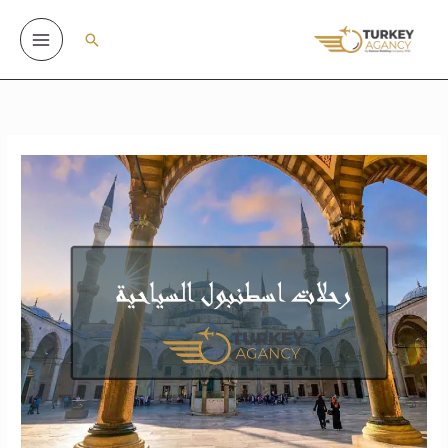
خطي
لى
البحث
لمحتوى