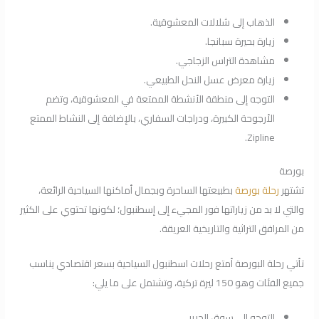
الذهاب إلى شلالات المعشوقية.
زيارة بحيرة سبانجا.
مشاهدة التراس الزجاجي.
زيارة معرض عسل النحل الطبيعي.
التوجه إلى منطقة الأنشطة الممتعة في المعشوقية، وتضم
الأرجوحة الكبيرة، ودراجات السفاري، بالإضافة إلى النشاط الممتع
.
Zipline
بورصة
تشتهر
رحلة بورصة
بطبيعتها الساحرة وبجمال أماكنها السياحية الرائعة،
والتي لا بد من زياراتها فور المجيء إلى إسطنبول؛ لكونها تحتوي على الكثير
من المرافق التراثية والتاريخية العريقة.
تأتي رحلة البورصة أمتع رحلات اسطنبول السياحية بسعر اقتصادي يناسب
جميع الفئات وهو 150 ليرة تركية، وتشتمل على ما يلي:
التوجه إلى سوق الحرير.