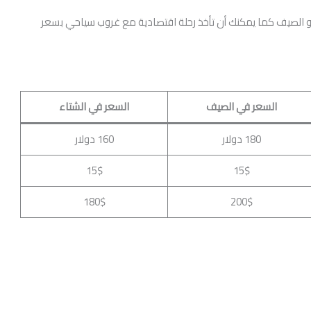
 و الصيف كما يمكنك أن تأخذ رحلة اقتصادية مع غروب سياحي بسعر
السعر في الصيف
السعر في الشتاء
180 دولار
160 دولار
15$
15$
180$
200$