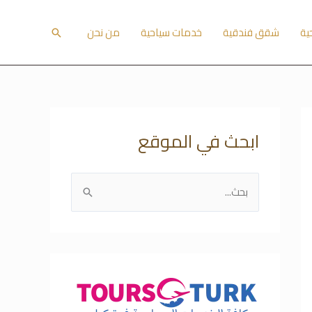
ية
شقق فندقية
خدمات سياحية
من نحن
البحث
ابحث في الموقع
ا
ل
ب
ح
ث
ع